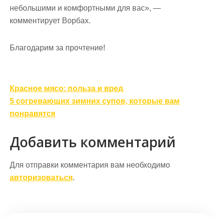
небольшими и комфортными для вас», —
комментирует Ворбах.
Благодарим за прочтение!
Навигация
Красное мясо: польза и вред
по
5 согревающих зимних супов, которые вам
записям
понравятся
Добавить комментарий
Для отправки комментария вам необходимо
авторизоваться
.