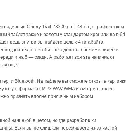
ъядерный Cherry Trail Z8300 на 1.44 гГц с графическим
нный таблет также и золотым стандартом хранилища в 64
дет, ведь внутри вы найдете целых 4 гигабайта
енно, для тех, кто любит беседовать в режиме видео и
ереди и на 5 — сзади. А работает вся эта начинка от
атляюще.
птер, и Bluetooth. На таблете вы сможете открыть картинки
 музыку в форматах MP3,WAV,WMA и смотреть видео
 можно признать вполне приличным набором
щной начинкой в целом, но где разработчики
щины. Если вы не слишком переживаете из-за частой