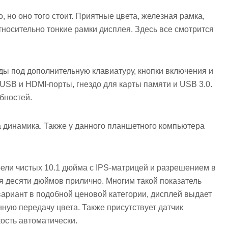
, но оно того стоит. Приятные цвета, железная рамка,
тносительно тонкие рамки дисплея. Здесь все смотрится
оды под дополнительную клавиатуру, кнопки включения и
ro USB и HDMI-порты, гнездо для карты памяти и USB 3.0.
бностей.
а динамика. Также у данного планшетного компьютера
рели чистых 10.1 дюйма с IPS-матрицей и разрешением в
ля десяти дюймов прилично. Многим такой показатель
вариант в подобной ценовой категории, дисплей выдает
ную передачу цвета. Также присутствует датчик
ость автоматически.